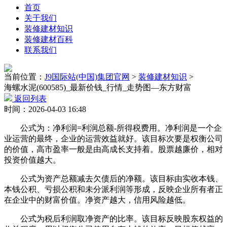
首页
关于我们
装修建材知识
装修建材百科
联系我们
当前位置：
J9国际站(中国)集团官网
>
装修建材知识
>
海螺水泥(600585)_最新价钱_行情_走势图—东方财富
返回列表
时间：2026-04-03 16:48
公式为：净利润=利润总额-所得税费用。净利润是一个企
业运营的最终，企业的运营效益就好。该目标次要是权衡公司
的价值，高市盈率一般是由高成长支持着。股票越廉价，相对
投资价值越大。
公式为资产总额减去欠债后的净额。该目标由实收本钱、
本钱公积、亏损公积和未分派利润等形成，反映企业所有者正
在企业中的财富价值。净资产越大，信用风险越低。
公式为税后利润取净资产的比率。该目标反映股东权益的