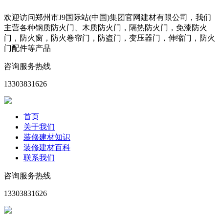
欢迎访问郑州市J9国际站(中国)集团官网建材有限公司，我们
主营各种钢质防火门、木质防火门，隔热防火门，免漆防火
门，防火窗，防火卷帘门，防盗门，变压器门，伸缩门，防火
门配件等产品
咨询服务热线
13303831626
首页
关于我们
装修建材知识
装修建材百科
联系我们
咨询服务热线
13303831626