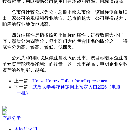
收益程度，用以权衡公司使用自有本钱的效率。目标值越高。
总市值计较公式为公司总股本乘以市价。该目标侧面反映
出一家公司的规模和行业地位。总市值越大，公司规模越大，
响应的行业地位也越高。
四分位属性是指按照每个目标的属性，进行数值大小排
序，然后分为四等分，每个部门大约包含排名的四分之一。将
属性分为高、较高、较低、低四类。
公式为净利润取从停业务收入的比率。该目标暗示企业每
单元资产能获得净利润的数量，这一比率越高，申明企业全数
资产的盈利能力越强。
上一篇：
House Home - ThFair for mImprovement
下一篇：
武汉大学樱花预定网上预定入口2026（电脑
+手机）
产品分类
木质防火门